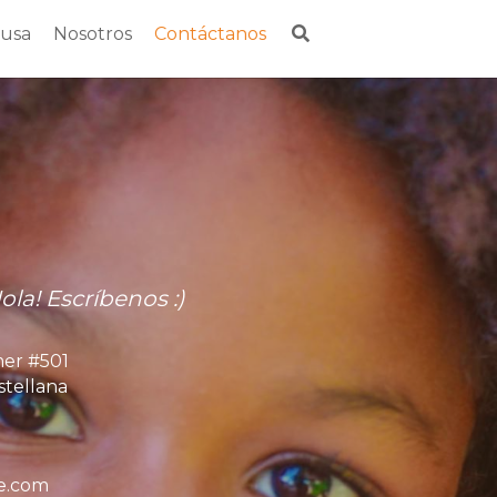
ausa
Nosotros
Contáctanos
la! Escríbenos :)
mer #501
stellana
e.com