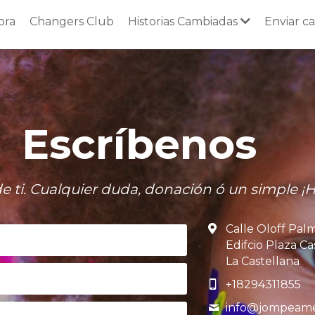
ora
Changers Club
Historias Cambiadas
Enviar c
Escríbenos
ti. Cualquier duda, donación ó un simple ¡Ho
Calle Oloff Pal
Edifcio Plaza Ca
La Castellana
+18294311855
info@
jompeam