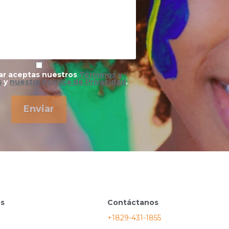
ar aceptas nuestros
Términos y
s
y
nuestra Política de Privacidad
.
Enviar
os
Contáctanos
+1829-431-1855