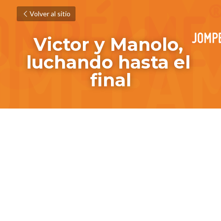
Volver al sitio
Victor y Manolo, 
luchando hasta el 
final