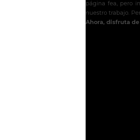
página fea, pero i
nuestro trabajo. Pe
Ahora, disfruta de