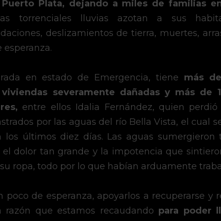
 Puerto Plata, dejando a miles de familias e
as torrenciales lluvias azotan a sus habita
aciones, deslizamientos de tierra, muertes, arra
e esperanza.
arada en estado de Emergencia, tiene
 más d
 viviendas severamente dañadas y más de 1,
res,
 entre ellos Idalia Fernández, quien perdió
astrados por las aguas del río Bella Vista, el cual
 los últimos diez días. Las aguas sumergieron 
l dolor tan grande y la impotencia que sintiero
 su ropa, todo por lo que habían arduamente traba
 poco de esperanza, apoyarlos a recuperarse y re
a razón que estamos recaudando
 para poder ll