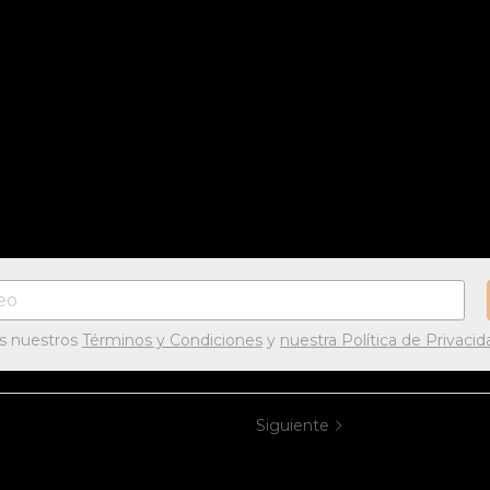
as nuestros
Términos y Condiciones
y
nuestra Política de Privacid
Siguiente
hebuena en un
Linda, un sueñ
dominicano