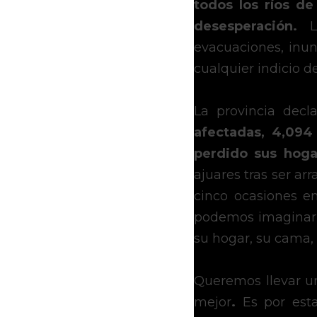
todos los ríos de
desesperación.
 L
evacuaciones, inund
cualquier indicio d
La provincia decl
afectadas, 4,094
perdido sus hoga
ajuares tras ser arr
cinco ocasiones en
podemos imaginar e
su hogar, su cama,
Queremos llevar un
mejor
.
 Es por est