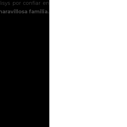
sys por confiar en 
aravillosa familia. 