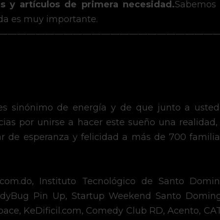
s y artículos de primera necesidad.
Sabemos 
da es muy importante.
— — — — — — — — — — — — — — — — — — — — — — — —
es sinónimo de energía y de que junto a usted
ar de esperanza y felicidad a más de 700 familias
.com.do, Instituto Tecnológico de Santo Domi
LadyBug Pin Up, Startup Weekend Santo Doming
ace, KeDificil.com, Comedy Club RD, Acento, CA