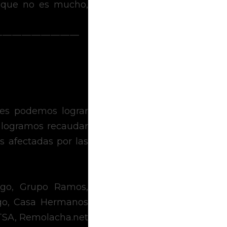
que no es mucho, 
 — — — — — — — — 
es podemos lograr 
grandes cosas. Gracias por unirse a hacer este sueño una realidad, logramos recaudar 
 afectadas por las 
ngo, Grupo Ramos, 
o, Casa Hermanos 
TSA, Remolacha.net 