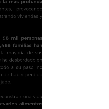
n la más profunda 
ntes, provocando 
strando viviendas y 
e
98 mil personas 
488 familias han 
 la mayoría de sus 
 se ha desbordado en 
todo a su paso, no 
n de haber perdido 
jado.
construir una vida 
evarles alimentos 