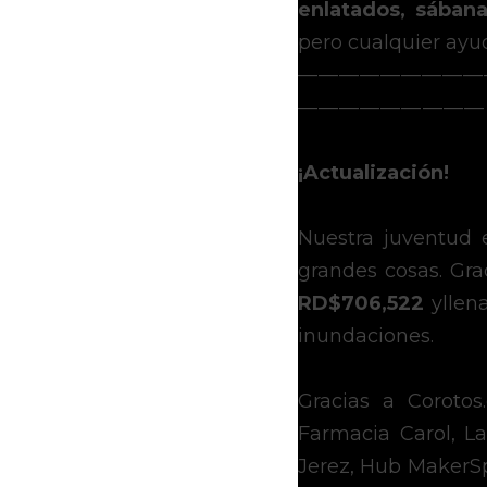
enlatados, sábana
pero cualquier ayu
— — — — — — — — — 
— — — — — —  — — —
¡Actualización!
Nuestra juventud 
RD$706,522 
yllen
inundaciones.
Gracias a Corotos
Farmacia Carol, 
Jerez, Hub MakerSp