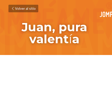
Volver al sitio
Juan, pura 
valent
í
a 