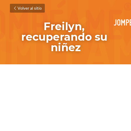
Volver al sitio
Freilyn, 
recuperando su 
niñez