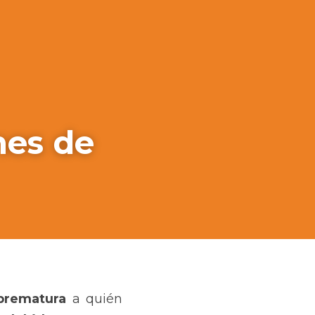
es de 
prematura
 a quién 